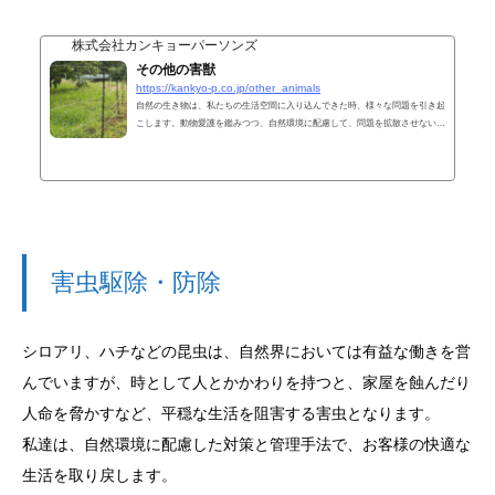
件数トップ３No.１ クマネズミ警戒心が非常に高く、垂直行動が得意な、駆
除の最も難しいネズミです。植物質の種子・穀類や果実類を好んで食し、スー
株式会社カンキョーパーソンズ
パーラッ...
その他の害獣
https://kankyo-p.co.jp/other_animals
自然の生き物は、私たちの生活空間に入り込んできた時、様々な問題を引き起
こします。動物愛護を鑑みつつ、自然環境に配慮して、問題を拡散させない早
急な対策が必要です。状況に応じたご提案をさせていただきますので、お気軽
にご相談ください！ヘビヘビ類は家屋に侵入してもすぐに逃亡するため、発
見・捕獲することが非常に困難です。発見場所や侵入した形跡のある箇所に忌
避剤を処理します。有毒種である可能性もあるので、発見した時は、安易に近
づかないようにしてください。
害虫駆除・防除
シロアリ、ハチなどの昆虫は、自然界においては有益な働きを営
んでいますが、時として人とかかわりを持つと、家屋を蝕んだり
人命を脅かすなど、平穏な生活を阻害する害虫となります。
私達は、自然環境に配慮した対策と管理手法で、お客様の快適な
生活を取り戻します。