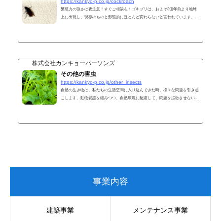
https://kankyo-p.co.jp/cockroach
繁殖力の強さは要注意！すぐご相談を！ゴキブリは、およそ3億年前より地球
上に出現し、現存のものと形態的にほとんど変わらないと言われています。繁
殖力が強く、日本でも多くの場所で見受けられます。一般家庭はもちろん、ビ
ルや飲食店でも問題となっています。雑食性で、水さえあれば、1ヶ月餌なし
で生存可能な種もいます。クロゴキブリ一般住宅に多く発見される種で、成虫
の体長は30～35mm、屋外のゴミ捨て場や排水口で見かけられます。チャバネ
ゴキブリ飲食店で多く発見される種で、成虫の体長は約15mm、雑食性で、水
株式会社カンキョーパーソンズ
があれば1ヶ月...
その他の害虫
https://kankyo-p.co.jp/other_insects
自然の生き物は、私たちの生活空間に入り込んできた時、様々な問題を引き起
こします。動物愛護を鑑みつつ、自然環境に配慮して、問題を拡散させない早
急な対策が必要です。状況に応じたご提案をさせていただきますので、お気軽
にご相談ください！クロアリクロアリは、シロアリと違って木材を食べること
はありませんが、しつこく室内に侵入したり、年に1回ハネアリとなって巣分
れをするため、大量発生します。噴霧処理 や ベイト剤処理 を行って、駆除・
侵入を防止します。ムカデ・ヤスデムカデは、初夏～晩秋にかけて室内に侵入
し、不...
事業内容
建築事業
メンテナンス事業