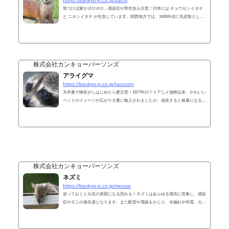
https://kankyo-p.co.jp/itachi
気づけば家がボロボロ…感染症や寄生虫も注意！日本には チョウセンイタチ
と ニホンイタチ が生息しています。関西地方では、1930年頃に毛皮獣として
輸入されたチョウセンイタチが、逃亡して生息域を拡大しています。繁殖や冬
越えのために、家屋に侵入して、騒音や脱糞、まれに寄生虫の被害を引き起こ
します。チョウセンイタチは、オスの方が大きく、体重ではメスの約2倍、体
長では約1.2倍ほどあります。ニホンイタチは、チョウセンイタチと比べると
小柄で、河川や海岸沿いの水辺に住んで、土手や樹木の穴などに、枯葉・枯
株式会社カンキョーパーソンズ
草・鳥の羽毛...
アライグマ
https://kankyo-p.co.jp/raccoon
天井裏で物音がしはじめたら要注意！1977年のＴＶアニメ放映以来、かわいい
ペットのイメージが広がり大量に輸入されましたが、成長すると粗暴になる個
体が多く、遺棄・逃亡して野生化してしまいました。ねぐらや巣として、家屋
や神社・寺院などの天井裏を利用し、足音や糞尿、子供の鳴声などの騒音が問
題となっています。また、農業被害も深刻な問題の１つです。平成16年頃から
被害が増加して注目されはじめましたが、その後も、増加の一途をたどってい
ます。まさか、アライグマ？ まずはここをチェックしてください。こういっ
た現象...
株式会社カンキョーパーソンズ
ネズミ
https://kankyo-p.co.jp/mouse
放っておくと火災の原因になる恐れも！ネズミはあらゆる場所に営巣し、感染
症やダニの発生源となります。また配管や電線をかじり、水漏れや停電、火災
の原因になる等、様々な害を及ぼします。カンキョーパーソンズでは、長年の
実績と経験に基づいたエキスパートが、お客様の建物や施設に最適なプランを
ご提案し、ネズミ駆除はもちろん、生息・侵入しにくい環境を作ります。依頼