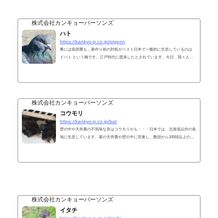
株式会社カンキョーパーソンズ
ハト
https://kankyo-p.co.jp/pigeon
糞には病原菌も…巣作り前の対処がベスト日本で一般的に生息しているのは
ドバト という種です。江戸時代に渡来したとされています。今日、我々人間
の都市化の進行に適応して増加しており、住環境の破壊など、多くの被害をも
たらしています。生後6か月頃から、性的に成熟し発情して繁殖期に入りま
す。1年中で春が最も旺盛な繁殖期で、秋にも発情します。営巣場所は、岩の
多い岩壁などを好む性質があり、家のベランダ、工場の鉄骨、ビルの屋上など
です。産卵は交尾後4～5日で、ほとんどの場合は２卵です。18日程度抱卵後、
株式会社カンキョーパーソンズ
40日くらいでひ...
コウモリ
https://kankyo-p.co.jp/bat
壁の中や天井裏の不気味な音はコウモリかも・・・日本では、北海道以外の各
地に生息しています。家の天井裏や壁の中に営巣し、数頭から100頭以上のコ
ロニーを形成します。日本で問題となるのは、ほとんどが イエコウモリ（ア
ブラコウモリ） と呼ばれる種です。コウモリは一夫多妻制で、10月中旬～下
旬に交尾しますが、11月上旬から徐々に冬眠に入り3月頃まで動きません。冬
眠から目覚めて4月下旬になると、排卵と受精が起こり、6月～7月上旬になる
と1～3頭くらいの子を産みます。子は約1ヵ月で巣立ち、4ヶ月くらいで性成熟
を迎え、生態...
株式会社カンキョーパーソンズ
イタチ