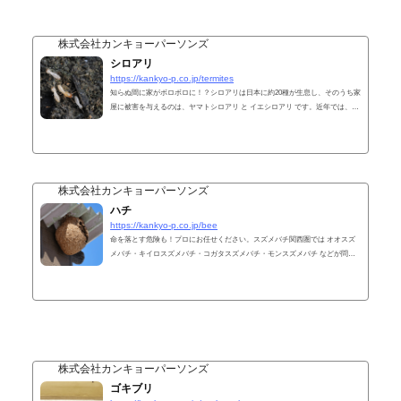
株式会社カンキョーパーソンズ
シロアリ
https://kankyo-p.co.jp/termites
知らぬ間に家がボロボロに！？シロアリは日本に約20種が生息し、そのうち家
屋に被害を与えるのは、ヤマトシロアリ と イエシロアリ です。近年では、テ
レビでも取り上げられた アメリカカンザイシロアリ の被害も見られるように
なってきています。シロアリは、アリとついてはいますが、アリの仲間ではあ
りません。ゴキブリに近い仲間です。北海道から沖縄まで日本全土に分布し、
森や林、住宅地の土壌内に生息しています。自然界では、倒木や枯葉を分解し
て土にかえす「益虫」としての役割を持っていますが、家屋へ被害を与えるこ
株式会社カンキョーパーソンズ
とで「...
ハチ
https://kankyo-p.co.jp/bee
命を落とす危険も！プロにお任せください。スズメバチ関西圏では オオスズ
メバチ・キイロスズメバチ・コガタスズメバチ・モンスズメバチ などが問題
となっています。スズメバチの中でも最大種で強力なのが、オオスズメバチで
す。キイロスズメバチやミツバチの巣を襲って全滅させることもしばしばみら
れます。主に土中や樹木内に営巣するため発見が遅れることが多いです。キイ
ロスズメバチは、もっとも営巣規模の大きいスズメバチです。他のスズメバチ
と同様に軒先や天井裏・床下などに巣を作ります。ミツバチニホンミツバチ
と セイヨ...
株式会社カンキョーパーソンズ
ゴキブリ